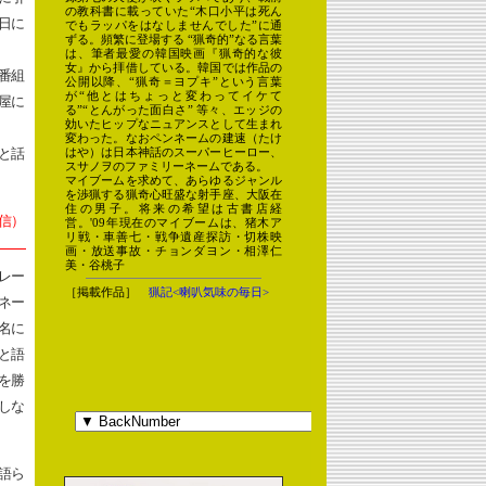
日に
番組
屋に
と話
信）
レー
ネー
名に
と語
を勝
しな
語ら