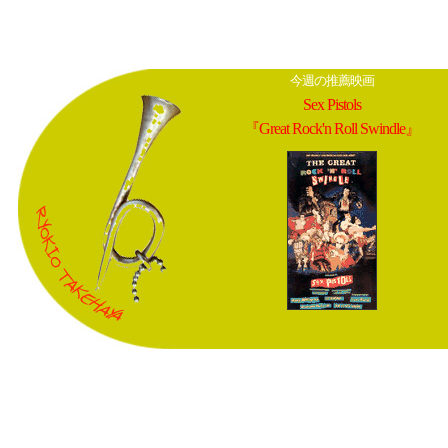
今週の推薦映画
Sex Pistols
『Great Rock'n Roll Swindle』