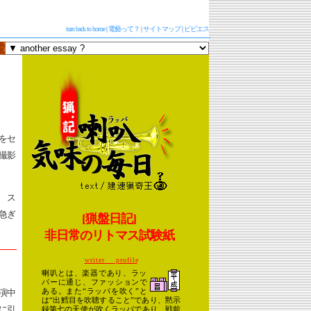
turn back to home
|
電藝って？
|
サイトマップ
|
ビビエス
をセ
撮影
 ス
急ぎ
[猟盤日記]
非日常のリトマス試験紙
w r i t e r p r o f i l e
演中
に引