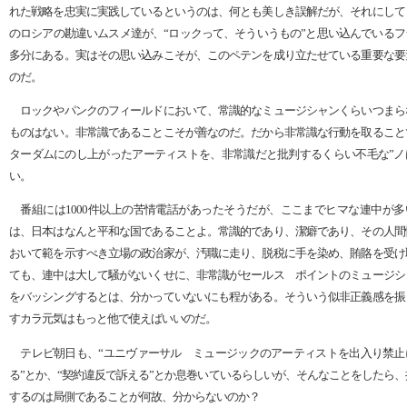
れた戦略を忠実に実践しているというのは、何とも美しき誤解だが、それにして
のロシアの勘違いムスメ達が、“ロックって、そういうもの”と思い込んでいるフ
多分にある。実はその思い込みこそが、このペテンを成り立たせている重要な要
のだ。
ロックやパンクのフィールドにおいて、常識的なミュージシャンくらいつまら
ものはない。非常識であることこそが善なのだ。だから非常識な行動を取ること
ターダムにのし上がったアーティストを、非常識だと批判するくらい不毛な”ノ
い。
番組には1000件以上の苦情電話があったそうだが、ここまでヒマな連中が多
は、日本はなんと平和な国であることよ。常識的であり、潔癖であり、その人間
おいて範を示すべき立場の政治家が、汚職に走り、脱税に手を染め、賄賂を受け
ても、連中は大して騒がないくせに、非常識がセールス ポイントのミュージシ
をバッシングするとは、分かっていないにも程がある。そういう似非正義感を振
すカラ元気はもっと他で使えばいいのだ。
テレビ朝日も、“ユニヴァーサル ミュージックのアーティストを出入り禁止
る”とか、“契約違反で訴える”とか息巻いているらしいが、そんなことをしたら、
するのは局側であることが何故、分からないのか？