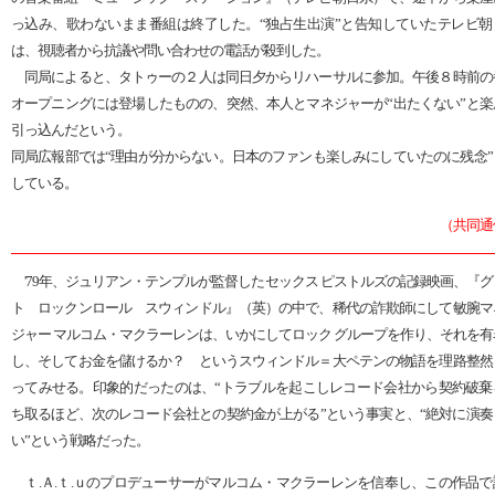
っ込み、歌わないまま番組は終了した。“独占生出演”と告知していたテレビ朝
は、視聴者から抗議や問い合わせの電話が殺到した。
同局によると、タトゥーの２人は同日夕からリハーサルに参加。午後８時前の
オープニングには登場したものの、突然、本人とマネジャーが“出たくない”と楽
引っ込んだという。
同局広報部では“理由が分からない。日本のファンも楽しみにしていたのに残念”
している。
（共同通
'79年、ジュリアン・テンプルが監督したセックス ピストルズの記録映画、『グ
ト ロックンロール スウィンドル』（英）の中で、稀代の詐欺師にして敏腕マ
ジャー マルコム・マクラーレンは、いかにしてロック グループを作り、それを有
し、そしてお金を儲けるか？ というスウィンドル＝大ペテンの物語を理路整然
ってみせる。印象的だったのは、“トラブルを起こしレコード会社から契約破棄
ち取るほど、次のレコード会社との契約金が上がる”という事実と、“絶対に演奏
い”という戦略だった。
ｔ.Ａ.ｔ.ｕのプロデューサーがマルコム・マクラーレンを信奉し、この作品で