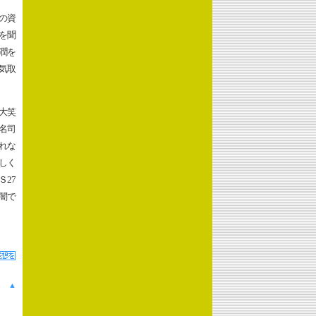
の資
を聞
潤を
気取
大笑
。名司
れな
しく
27
闇で
▲