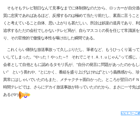
そもそもテレビ朝日なんて見事なまでに体制側なのだから、ロッカーが自分達
質に忠実であればあるほど、反撥するのは極めて当たり前だし、素直に言うこと
くと考えていること自体、思い上がりも甚だしい。所詮は娯楽の道具であり、利
追求するただの会社でしかないテレビ局が、自らマスコミの長を任じて常識派を
り、その官僚的で傲慢な本性を曝け出した瞬間である。
これくらい痛快な放送事故って久しぶりだし、筆者など、もうひっくり返って
いしてしまった。“やった！ やった～!! それでこそｔ.Ａ.ｔ.ｕじゃん”って感じ
会者として自他ともに認めるタモリ氏が、“自分の発言に問題があったのかもし
い” という畏れや、“とにかく、番組を盛り上げなければ”という義務感から、珍
異常にはしゃいでいたのもまた、メチャクチャ面白かった。ところが翌日のＦＮＳ
時間テレビでは、さらにデカイ放送事故が待っていたのだから、まさに一寸先は
ある (^0^)