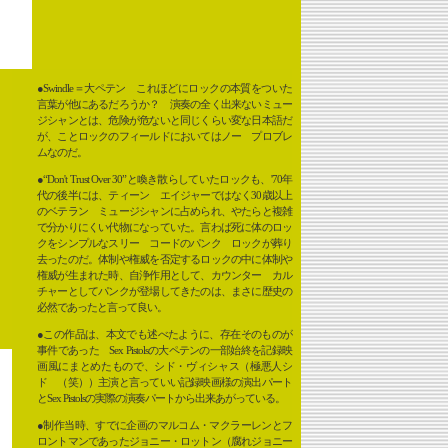
●Swindle＝大ペテン これほどにロックの本質をついた
言葉が他にあるだろうか？ 演奏の全く出来ないミュー
ジシャンとは、危険が危ないと同じくらい変な日本語だ
が、ことロックのフィールドにおいてはノー プロブレ
ムなのだ。
●“Don't Trust Over 30”と喚き散らしていたロックも、'70年
代の後半には、ティーン エイジャーではなく30歳以上
のベテラン ミュージシャンに占められ、やたらと複雑
で分かりにくい代物になっていた。言わば死に体のロッ
クをシンプルなスリー コードのパンク ロックが葬り
去ったのだ。体制や権威を否定するロックの中に体制や
権威が生まれた時、自浄作用として、カウンター カル
チャーとしてパンクが登場してきたのは、まさに歴史の
必然であったと言って良い。
●この作品は、本文でも述べたように、存在そのものが
事件であった Sex Pistolsの大ペテンの一部始終を記録映
画風にまとめたもので、シド・ヴィシャス（極悪人シ
ド （笑））主演と言っていい記録映画様の演出パート
とSex Pistolsの実際の演奏パートから出来あがっている。
●制作当時、すでに企画のマルコム・マクラーレンとフ
ロントマンであったジョニー・ロットン（腐れジョニー