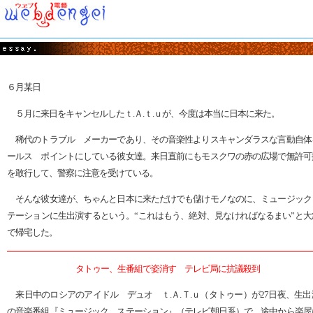
６月某日
５月に来日をキャンセルしたｔ.Ａ.ｔ.ｕが、今度は本当に日本に来た。
稀代のトラブル メーカーであり、その音楽性よりスキャンダラスな言動自体
ールス ポイントにしている彼女達。来日直前にもモスクワの赤の広場で無許可
を敢行して、警察に注意を受けている。
そんな彼女達が、ちゃんと日本に来ただけでも儲けモノなのに、ミュージック
テーションに生出演するという。“これはもう、絶対、見なければなるまい”と大
で帰宅した。
タトゥー、生番組で姿消す テレビ局に抗議殺到
来日中のロシアのアイドル デュオ ｔ.Ａ.Ｔ.ｕ（タトゥー）が27日夜、生出
の音楽番組『ミュージック ステーション』（テレビ朝日系）で、途中から楽屋