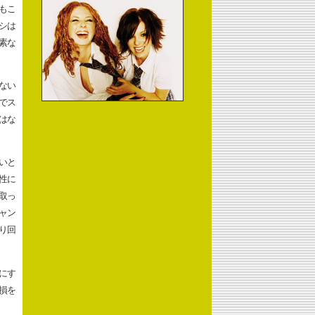
もこ
シは
素な
ない
でス
はな
いと
性に
取っ
ャン
り回
にす
損を