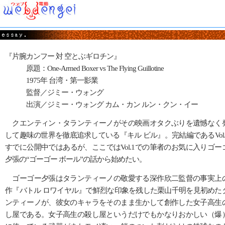
『片腕カンフー 対 空とぶギロチン』
原題：One-Armed Boxer vs The Flying Guillotine
1975年 台湾・第一影業
監督／ジミー・ウォング
出演／ジミー・ウォング カム・カン ルン・クン・イー
クエンティン・タランティーノがその映画オタクぶりを遺憾なく
して趣味の世界を徹底追求している『キル ビル』。完結編であるVol.
すでに公開中ではあるが、ここではVol.1での筆者のお気に入りゴー
夕張の“ゴーゴー ボール”の話から始めたい。
ゴーゴー夕張はタランティーノの敬愛する深作欣二監督の事実上
作『バトル ロワイヤル』で鮮烈な印象を残した栗山千明を見初めた
ンティーノが、彼女のキャラをそのまま生かして創作した女子高生
し屋である。女子高生の殺し屋というだけでもかなりおかしい（爆