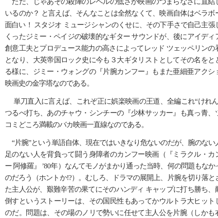
ただ、じゃあその殺陣のレベルの低さが映画のつまらなさに直結
いるのか？ と言えば、そんなことは全然なくて、映画自体はベラボ
面白い！ スタジオ ミュージシャンのくせに、その下手さで自己主張
くったジミー・ペイジの破壊的なギター サウンドが、後にアイディ
創意工夫とプロデュース能力の高さによってレッド ツェッペリンの
となり、大英帝国ロック史に今も３大ギタリストとしてその名をと
る様に、ジミー・ウォングの『片腕カンフー』もまた亜細亜アクシ
映画史の金字塔なのである。
単刀直入に言えば、これぞ正に娯楽映画の王道、全編これ“けれん
つるべ打ち、あのチャウ・シンチーの『少林サッカー』も真っ青、
コミどころ満載のバカ映画一直線なのである。
“片腕”という単語自体、現在ではいきなり危ないのだが、腕のない
足のない人を背負って闘う身障者のカンフー映画（『ミラクル・カ
ー 阿修羅』 ’80年）なんてモノがまかり通った当時、何の問題もなか
のだろう（ホントか!?）。むしろ、ドラマの展開上、片腕を切り落と
た主人公が、艱難辛苦の果てにそのハンディ キャップに打ち勝ち、
倒すというストーリーは、その国民性もあってかウルトラ大ヒット
のだ。問題は、その場のノリで勢いに任せて主人公を片腕（しかも