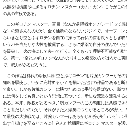
兵器を縦横無尽に操るギロチン マスター（カム・カン）こそがこの
の真の主役である。
このギロチン マスター、盲目（なんか身障者オン パレードって感
な）の爺さんなのだが、全く油断のならないジジイで、オープニン
らいきなり空とぶギロチンを自在に操って石仏の首を次々ともぎ取
いうバチ当たりな大技を披露する。さらに爆薬で自分の住んでいた
を爆破し、火の海にして去って行く。全くもって理解不可能な行動
る。第一、“空とぶギロチン”なんかよりもこの爆薬の方がはるかに実
で、威力があるだろうに…
この作品は稀代の暗殺兵器“空とぶギロチン”を片腕カンフーがその
知略を駆使し、いかに完封するか？ を描いただけの作品であると断
て良い。しかも片腕カンフーは勝つためには手段を選ばない、勝つ
には何をしても良いという思想に基づいて、卑怯な荒業を連発する
ある。本来、敵役がとるべき片腕カンフーのこの態度には共感でき
こと甚だしいのだが、それがまた大爆笑につながるところが凄い。
て最後の大決戦では、片腕カンフーはあらかじめ斧がビュンビュン
出す仕掛けを至るところに仕込んだ棺桶屋にギロチン マスターを誘