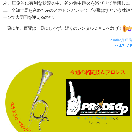
み、圧倒的に有利な状況の中、斧の集中砲火を浴びせて半殺しに
上、全知全霊を込めた左のメガトン パンチでブッ飛ばすという壮絶
ーンで大団円を迎えるのだ。
兎に角、百聞は一見にしかず。近くのレンタルＤＶＤへ急げ！
2004年5月3日
今週の格闘技＆プロレス
NEU!（ノイ）２ndアルバム
から
「スーパー16」