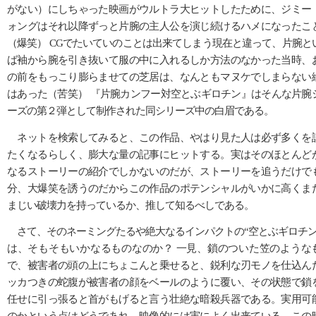
がない）にしちゃった映画がウルトラ大ヒットしたために、ジミー
ォングはそれ以降ずっと片腕の主人公を演じ続けるハメになったこ
（爆笑） CGでたいていのことは出来てしまう現在と違って、片腕と
ば袖から腕を引き抜いて服の中に入れるしか方法のなかった当時、
の前をもっこり膨らませての芝居は、なんともマヌケでしまらない
はあった（苦笑） 『片腕カンフー対空とぶギロチン』はそんな片腕
ーズの第２弾として制作された同シリーズ中の白眉である。
ネットを検索してみると、この作品、やはり見た人は必ず多くを
たくなるらしく、膨大な量の記事にヒットする。実はそのほとんど
なるストーリーの紹介でしかないのだが、ストーリーを追うだけで
分、大爆笑を誘うのだからこの作品のポテンシャルがいかに高くま
まじい破壊力を持っているか、推して知るべしである。
さて、そのネーミングたるや絶大なるインパクトの“空とぶギロチン
は、そもそもいかなるものなのか？ 一見、鎖のついた笠のような
で、被害者の頭の上にちょこんと乗せると、鋭利な刃モノを仕込ん
ッカつきの蛇腹が被害者の顔をベールのように覆い、その状態で鎖
任せに引っ張ると首がもげると言う壮絶な暗殺兵器である。実用可
のかという点はどうであれ、映像的には実によく出来ている。この