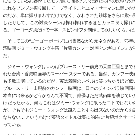
に使っている武器がまたモノ凄い。鎖のついた刺だらけの鉄球なの
これをブンブン振り回して、ブライドことユマ・サーマンに襲いか
のだが、単に振りまわすだけでなく、かわされた鉄球をさらに蹴っ
したりして、この対決シーンは惚れ惚れするほどカッコ良く撮れ
る。ゴーゴー夕張だけで一本、スピンオフを制作して欲しいくらいだ
そしてこの“ゴーゴー ボール”には当然ながら元ネタがある。'75年
湾映画 ジミー・ウォング主演『片腕カンフー 対 空とぶギロチン』が
だ。
ジミー・ウォングはいわばブルース・リー前史の天皇巨星とまで
れた台湾・香港映画界のスーパー スターである。当然、カンフー映
も多数主演しているのだが、実は殺陣のレベルは笑っちゃうほど低
ブルース・リー出現前のカンフー映画は、日本のチャンバラ映画同
本当に出来るかどうかなんて不問で、俳優はただ武術家を演じてい
けだったから、何もこれはジミー･ウォングに限ったコトではない
が、そもそもジミー・ウォングは蹴ることすら出来ないのだからお
ならない… というわけで英語タイトルは実に的確に“片腕ボクサー”
っている。