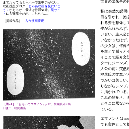
世界の出来事の
私は突然の説明
目を引かれ、抱
れる姿を想像し
夢が忘れられず
いぜい、主人公
いなかったはず
の少女は、何億
を超えて脈々と
そこまで紹介文
ターにジーンズ
人公の前に突然
梶尾氏の文章だ
づかいは美しい
りながらシンプ
に描かれている
ごみの雑多さ、
とそこに居なが
［図-Ａ］
『おもいでエマノン』p.42、梶尾真治×鶴
田謙二、徳間書店
ている。
エマノンとはno
でも実体として