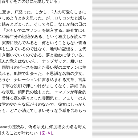
何百年かをこの頭に記憶している」
に驚き、戸惑った。しかし、2人の可愛らしさに
きしめようとさえ思った。が…ロリコンだと謗ら
て踏みとどまった。そして今日、なぜか前の日の
、『おもいでエマノン』を購入する。紹介文はせ
に30億年分の記憶がある、という程度しか読んで
。実際に読んでみると、何ということもない普通
年も生きているのではなく、地球の記憶を、世代
引き継いでいくのである。夢と微妙に似ている。
読んだ覚えはないが… ナップザック、粗いセー
、両切りのピースを加えた長い髪のエマノンは主
現れる。船旅で出会った、不思議な名前の少女。
ろうか、ナレーションに書き込まれる文章、言葉
。丁寧な説明で押しつけがましくなく、詳細であ
ルな表現。鶴田氏の絵もまた、エマノンが印象的
。雪降る夜の寒々とした雰囲気と、フェリーの人
食堂のやたらな広がりのなかで、彼女はしっかり
らも、どこか消えてしまいそうな予感を含みもっ
nameの逆読み、偽名ゆえに何度彼女の名を呼ん
捉えることが叶わない
［図-Ａ]
。