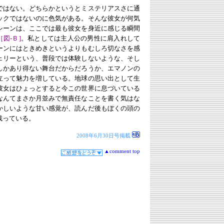
ではない。どちらかというとミステリアスさに通
ックではないのに色気がある。そんな彼女が何気
シーンは、ここでは最も彼女を身近に感じる瞬間
［図-Ｂ]
。私としては主人公の男性に肩入れして
ーンにはときめきというよりもむしろ切なさを感
ェリーという、普段では体験しないような、そし
しかあり得ない舞台だからだろうか、エマノンの
立って魅力を増している。地球の思い出として生
彼女はひょっとすると今この世界に息づいている
なんてまさか月並みで無責任なことを書く気はな
かしいような甘い感覚が、読んだ後もぼくの頭の
残っている。
2008年6月30日号掲載
▲comment top