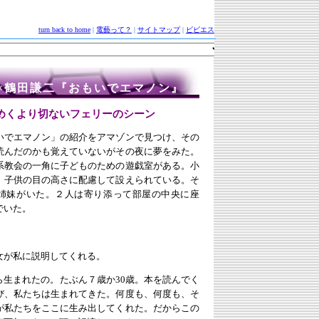
turn back to home
|
電藝って？
|
サイトマップ
|
ビビエス
×鶴田謙二『おもいでエマノン』
めくより切ないフェリーのシーン
いでエマノン」の紹介をアマゾンで見つけ、その
読んだのかも覚えていないがその夜に夢をみた。
系教会の一角に子どものための遊戯室がある。小
、子供の目の高さに配慮して設えられている。そ
姉妹がいた。２人は寄り添って部屋の中央に座
でいた。
」
女が私に説明してくれる。
ら生まれたの。たぶん７歳か30歳。本を読んでく
び、私たちは生まれてきた。何度も、何度も、そ
が私たちをここに生み出してくれた。だからこの