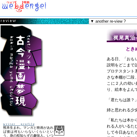
梶尾真治
とき
ある日、「おも
説明をどこまで
プロテスタント
さな本棚が二段
こに２人の幼い
り、絵本をよん
「君たちは誰？
アンケートメーカー
姉と思われる少
「私たちは本か
w r i t e r p r o f i l e
れる人がいるた
して今日あなた