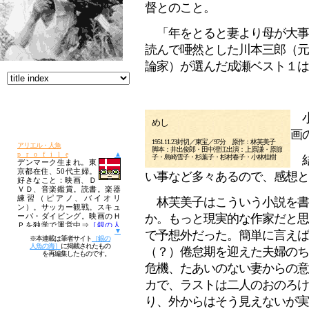
督とのこと。
「年をとると妻より母が大事
読んで唖然とした川本三郎（元
論家）が選んだ成瀬ベスト１は
小
めし
画
1951.11.23封切／東宝／97分 原作：林芙美子
アリエル・人魚
脚本：井出俊郎・田中澄江出演：上原謙・原節
p r o f i l e
▲
子・島崎雪子・杉葉子・杉村春子・小林桂樹
結
い事など多々あるので、感想と
林芙美子はこういう小説を書
か。もっと現実的な作家だと思
▼
で予想外だった。簡単に言えば
※本連載は筆者サイト
［銀の
人魚の海］
に掲載されたもの
（？）倦怠期を迎えた夫婦のち
を再編集したものです。
危機、たあいのない妻からの意
カで、ラストは二人のおのろけ
り、外からはそう見えないが実