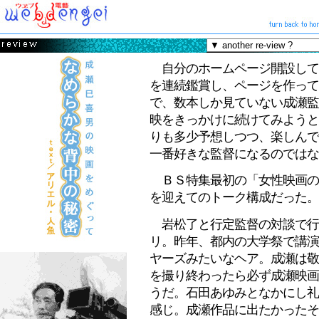
自分のホームページ開設して
を連続鑑賞し、ページを作って
で、数本しか見ていない成瀬監
映をきっかけに続けてみようと
りも多少予想しつつ、楽しんで
一番好きな監督になるのではな
ＢＳ特集最初の「女性映画の
を迎えてのトーク構成だった。
岩松了と行定監督の対談で行
リ。昨年、都内の大学祭で講演
ヤーズみたいなヘア。成瀬は敬
を撮り終わったら必ず成瀬映画
うだ。石田あゆみとなかにし礼
感じ。成瀬作品に出たかったそ