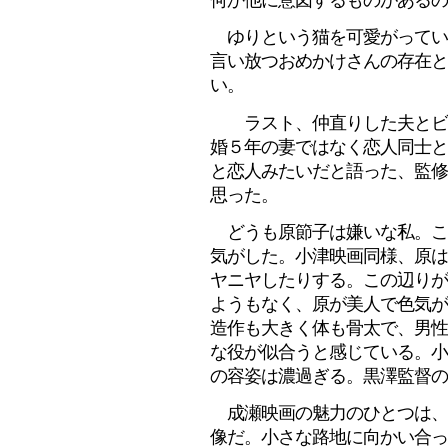
ゆりという猫を可愛がってい
言い放つおめかけさんの存在と
い。
ラスト、仲直りした夫とビー
婚５年の妻ではなく恋人同士と
と恋人みたいだと語った、監修
思った。
どうも原節子は嫌いな私。こ
気がした。小津映画同様、原は
ヤニヤしたりする。この辺りが
ようもなく、原が美人で色気が
造作も大きく体も骨太で、男性
な役が似合うと感じている。小
の容姿は濃過ぎる。黒澤監督の
成瀬映画の魅力のひとつは、
像だ。小さな路地に向かい合っ