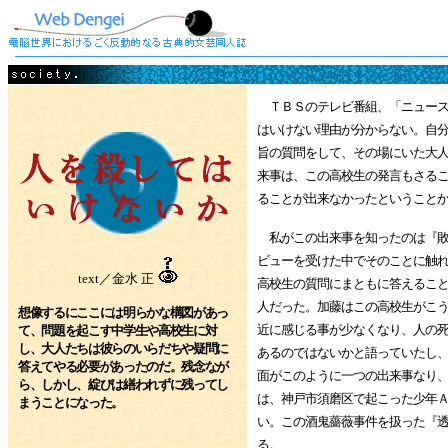
ＴＢＳのテレビ番組、「ニュース
はいけない理由が分からない。自
旨の質問をして、その場にいた大
来事は、この高校生の発言もさる
ることが出来なかったということ
私がこの出来事を知ったのは『敗
ビューを受けた中でそのことに触
text／金水 正
高校生の質問にまともに答えるこ
人だった。加藤はこの高校生がこ
想像するにここには明らかな構図があっ
近に感じる事が少なくなり、人の
て、問題を起こす中学生や高校生に対
し、大人たちは彼らのいらだちや疑問に
あるのではないかと語っていたし
答えてやる必要があったのだ。残念なが
面がこのように一つの出来事なり
ら、しかし、綻びは繕われずに残ってし
は、神戸市須磨区で起こった少年
まうことになった。
い。この酒鬼薔薇事件を扱った『
る。