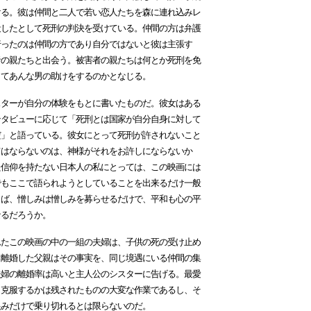
ける。彼は仲間と二人で若い恋人たちを森に連れ込みレ
殺したとして死刑の判決を受けている。仲間の方は弁護
行ったのは仲間の方であり自分ではないと彼は主張す
者の親たちと出会う。被害者の親たちは何とか死刑を免
してあんな男の助けをするのかとなじる。
ターが自分の体験をもとに書いたものだ。彼女はある
ンタビューに応じて「死刑とは国家が自分自身に対して
だ」と語っている。彼女にとって死刑が許されないこと
てはならないのは、神様がそれをお許しにならないか
た信仰を持たない日本人の私にとっては、この映画には
でもここで語られようとしていることを出来るだけ一般
らば、憎しみは憎しみを募らせるだけで、平和も心の平
なるだろうか。
たこの映画の中の一組の夫婦は、子供の死の受け止め
。離婚した父親はその事実を、同じ境遇にいる仲間の集
夫婦の離婚率は高いと主人公のシスターに告げる。最愛
う克服するかは残されたものの大変な作業であるし、そ
恨みだけで乗り切れるとは限らないのだ。