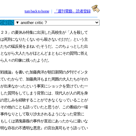
turn back to home
｜
「週刊電藝」読者登録
２３」の夏休み特集に出演した高校生が「人を殺して
分は死刑になりたくないから殺さないだけだ」という主
人たちの猛反発をまねいたそうだ。このちょっとした出
ことながら大人たちがほとんどまともにその質問に答え
から人々の印象に残ったようだ。
戦後論』を書いた加藤典洋が朝日新聞の夕刊でインタ
れていたからで、加藤典洋もまた周囲の大人たちがその
とが出来なかったという事実にショックを受けていた一
うした質問をしてしまう背景には、現代人が人の死を身
死の悲しみを経験することができなくなっていることが
、その他のことも語っていたと思うが、この番組の一場
、事件なりとして取り沙太されるようになった背景に
Ａもしくは酒鬼薔薇の事件が直近にあったからに違いな
透明な存在の不透明な悪意』の宮台真司もそう語ってい