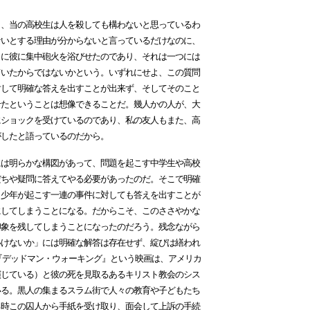
、当の高校生は人を殺しても構わないと思っているわ
ないとする理由が分からないと言っているだけなのに、
うに彼に集中砲火を浴びせたのであり、それは一つには
ていたからではないかという。いずれにせよ、この質問
対して明確な答えを出すことが出来ず、そしてそのこと
せたということは想像できることだ。幾人かの人が、大
にショックを受けているのであり、私の友人もまた、高
がしたと語っているのだから。
は明らかな構図があって、問題を起こす中学生や高校
だちや疑問に答えてやる必要があったのだ。そこで明確
、少年が起こす一連の事件に対しても答えを出すことが
にしてしまうことになる。だからこそ、このささやかな
印象を残してしまうことになったのだろう。残念ながら
いけないか」には明確な解答は存在せず、綻びは繕われ
『デッドマン・ウォーキング』という映画は、アメリカ
演じている）と彼の死を見取るあるキリスト教会のシス
いる。黒人の集まるスラム街で人々の教育や子どもたち
る時この囚人から手紙を受け取り、面会して上訴の手続