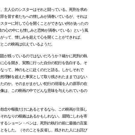
、主人公のシスターはそれと闘っている。死刑を求め
犯罪を冒す者たちへの憎しみが渦巻いているが、それは
スターに対して心を開くことができない(何があったの
彼の心の中にも憎しみと恐怖が渦巻いている）という風
たがって、憎しみを超えて心を開くことができれば、
だとこの映画は伝えているようだ。
題が残っているのではないだろうか？確かに死刑の執
公に心を開き、実際に行った自分の犯行を告白する。そ
となって、神のもとに赴くのだと語る。しかしそれで
依然理解を超えた事実として取り残されたままではない
ったのか。そのまがまがしい犯行の現場を人の原罪の在
映像は、この映画の中でどんな意味を与えられているの
怨念や報復だけにあるとするなら、この映画が主張し
にそれなりの根拠はあるかもしれない。眉間にしわを寄
をするショーン・ペンは、死刑の執行の前に最後の言葉
ことをした。（そのことを反省し、残された人にお詫び