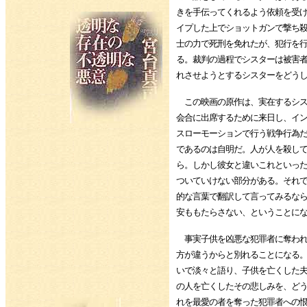
きを手伝ってくれるよう依頼を受
イプした上でショットガンで撃ち
士の力で死刑を免れたが、犯行を
る。裁判の過程でシスターは被害
れさせようとするシスターをどう
この映画の原作は、実在するシス
会合に出席するために来日し、イ
スローモーションで行う戦争行為
であるのは自明だ。人が人を殺し
ら。しかし彼女と違いこれといっ
ついていけない部分がある。それ
的な言葉で翻訳して言ってみるな
安ももたらさない、ということに
事実子供を凶悪な犯罪者に奪われ
方が違うからと別れることになる
いで淡々と語り、子供を亡くした
の人を亡くしたその悲しみを、ど
れを最愛の者を奪った犯罪者への