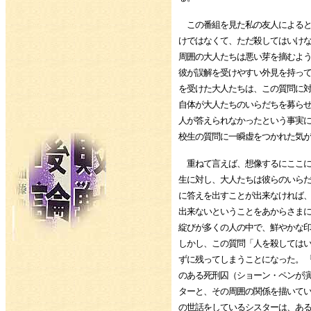
この番組を見た私の友人によると
けではなくて、ただ殺してはいけ
周囲の大人たちは悪い芽を摘むよ
彼が誤解を受けやすい外見を持っ
を受けた大人たちは、この質問に
自体が大人たちのいらだちを募ら
人が答えられなかったという事実
校生の質問に一瞬虚をつかれた気
重ねて言えば、想像するにここに
生に対し、大人たちは彼らのいら
に答えを出すことが出来なければ
出来ないということをあからさま
綻びが多くの人の中で、鮮やかな
しかし、この質問「人を殺しては
ずに残ってしまうことになった。 
のある死刑囚（ショーン・ペンが
ターと、その周囲の関係を描いて
の世話をしているシスターは、あ