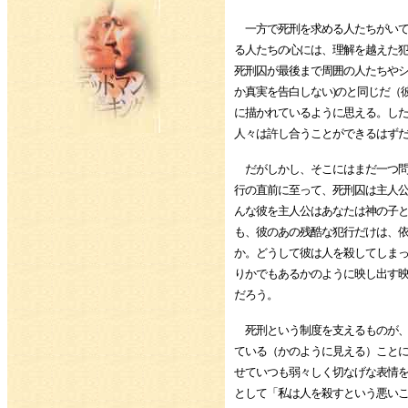
一方で死刑を求める人たちがいて
る人たちの心には、理解を越えた
死刑囚が最後まで周囲の人たちやシ
か真実を告白しない)のと同じだ（
に描かれているように思える。し
人々は許し合うことができるはず
だがしかし、そこにはまだ一つ問
行の直前に至って、死刑囚は主人
んな彼を主人公はあなたは神の子
も、彼のあの残酷な犯行だけは、
か。どうして彼は人を殺してしま
りかでもあるかのように映し出す
だろう。
死刑という制度を支えるものが、
ている（かのように見える）こと
せていつも弱々しく切なげな表情
として「私は人を殺すという悪い